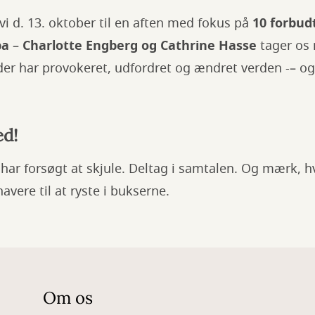
vi d. 13. oktober til en aften med fokus på
10 forbud
pa
–
Charlotte Engberg og Cathrine Hasse
tager os 
 der har provokeret, udfordret og ændret verden -– o
d!
ar forsøgt at skjule. Deltag i samtalen. Og mærk, hv
avere til at ryste i bukserne.
Om os