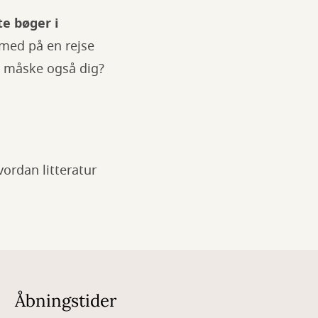
te bøger i
med på en rejse
g måske også dig?
ordan litteratur
Åbningstider