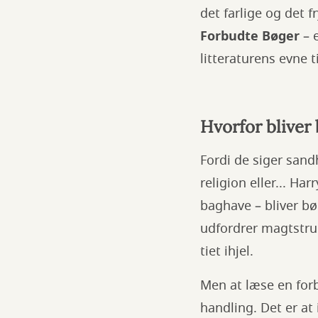
det farlige og det f
Forbudte Bøger
– e
litteraturens evne 
Hvorfor bliver
Fordi de siger sandh
religion eller... H
baghave – bliver bø
udfordrer magtstruk
tiet ihjel.
Men at læse en forb
handling. Det er at i