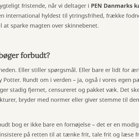
rygteligt fristende, når vi deltager i
PEN Danmarks 
n international hyldest til ytringsfrihed, frække fod
til at sparke magten over skinnebenet.
 bøger forbudt?
eden. Eller stiller spørgsmål. Eller bare er lidt for ær
arry Potter. Rundt om i verden – ja, også i vores egen
ger stadig fjernet, censureret og pakket væk. Det sker
turer, bryder med normer eller giver stemme til dem,
udt bog er ikke bare en fornøjelse – det er en modi
nsistere på retten til at tænke frit, tale frit og læse fr