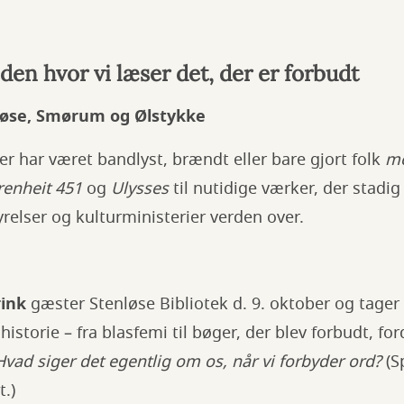
en hvor vi læser det, der er forbudt
nløse, Smørum og Ølstykke
r har været bandlyst, brændt eller bare gjort folk
m
renheit 451
og
Ulysses
til nutidige værker, der stadig
relser og kulturministerier verden over.
ink
gæster Stenløse Bibliotek d. 9. oktober og tager
storie – fra blasfemi til bøger, der blev forbudt, for
Hvad siger det egentlig om os, når vi forbyder ord?
(Sp
.)