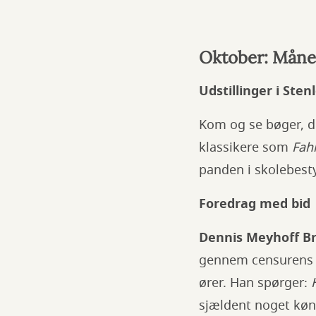
Oktober: Måned
Udstillinger i Ste
Kom og se bøger, de
klassikere som
Fah
panden i skolebesty
Foredrag med bid
Dennis Meyhoff Br
gennem censurens hi
ører. Han spørger:
sjældent noget kønt