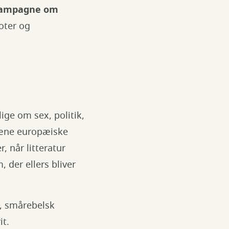
kampagne om
noter og
lige om sex, politik,
 pæne europæiske
, når litteratur
 der ellers bliver
g, smårebelsk
it.