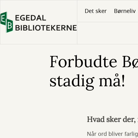
Gå
Det sker
Børneliv
til
hovedindhold
Forbudte B
stadig må!
Hvad sker der,
Når ord bliver farli