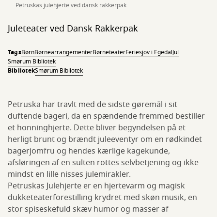
Petruskas julehjerte ved dansk rakkerpak
Juleteater ved Dansk Rakkerpak
Tags
Børn
Børnearrangementer
Børneteater
Feriesjov i Egedal
Jul
Smørum Bibliotek
Bibliotek
Smørum Bibliotek
Petruska har travlt med de sidste gøremål i sit
duftende bageri, da en spændende fremmed bestiller
et honninghjerte. Dette bliver begyndelsen på et
herligt brunt og brændt juleeventyr om en rødkindet
bagerjomfru og hendes kærlige kagekunde,
afsløringen af en sulten rottes selvbetjening og ikke
mindst en lille nisses julemirakler.
Petruskas Julehjerte er en hjertevarm og magisk
dukketeaterforestilling krydret med skøn musik, en
stor spiseskefuld skæv humor og masser af