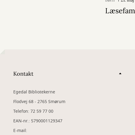
Børn
21. ma
Læsefami
Kontakt
Egedal Bibliotekerne
Flodvej 68 - 2765 Smørum
Telefon: 72 59 77 00
EAN-nr.: 5790001129347
​E-mail: