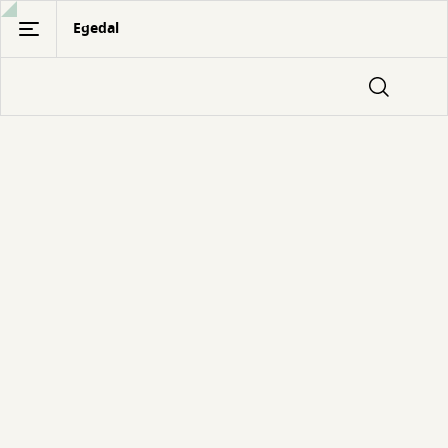
Gå
Egedal
til
hovedindhold