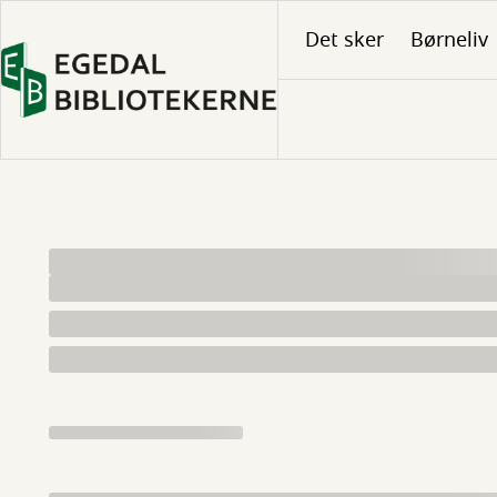
Gå
Det sker
Børneliv
til
hovedindhold