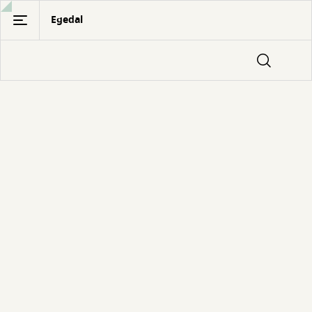
Gå
Egedal
til
hovedindhold