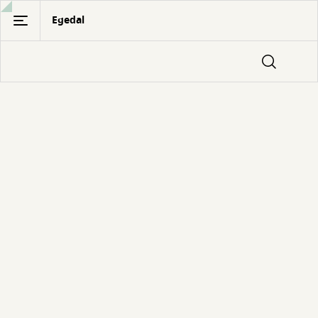
Gå
Egedal
til
hovedindhold