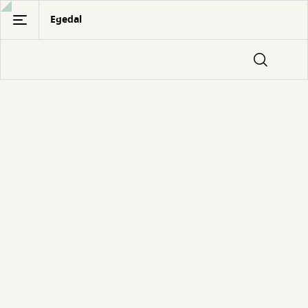
Gå
Egedal
til
hovedindhold