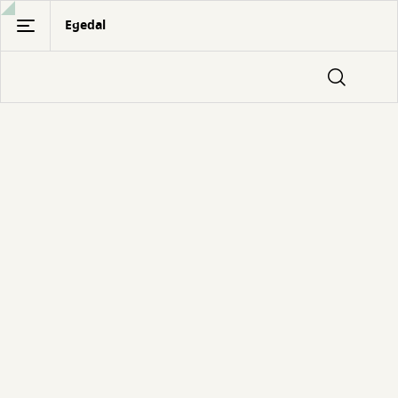
Gå
Egedal
til
hovedindhold