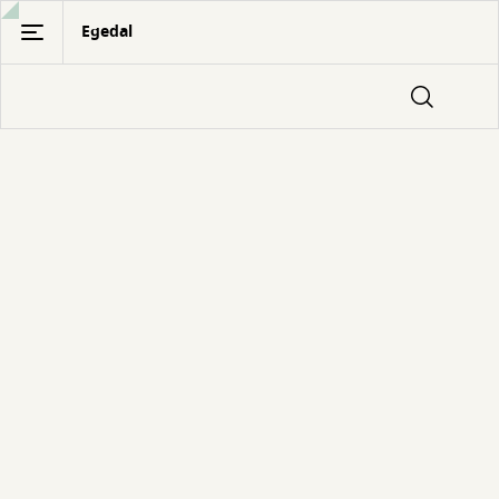
Gå
Egedal
til
hovedindhold