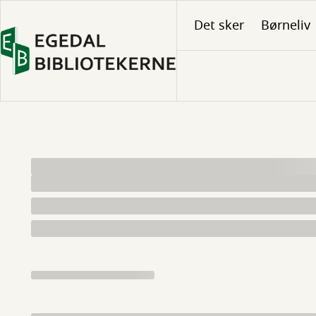
Gå
Det sker
Børneliv
til
hovedindhold