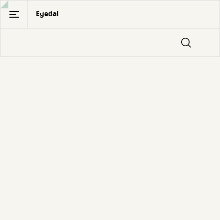
Gå
Egedal
til
hovedindhold