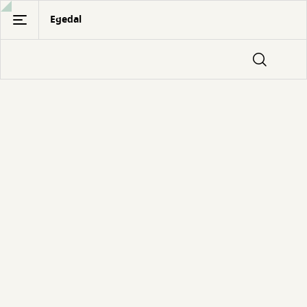
Gå
Egedal
til
hovedindhold