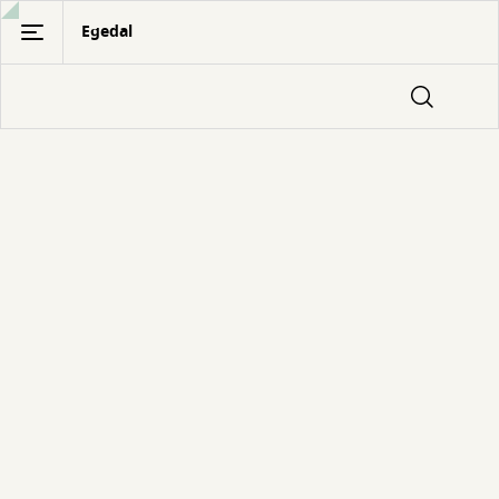
Gå
Egedal
til
hovedindhold