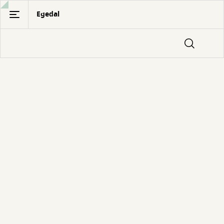
Gå
Egedal
til
hovedindhold