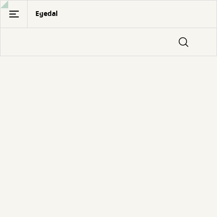
Gå
Egedal
til
hovedindhold