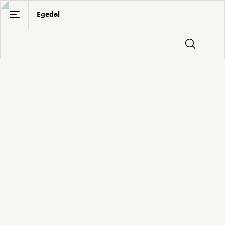
Gå
Egedal
til
hovedindhold