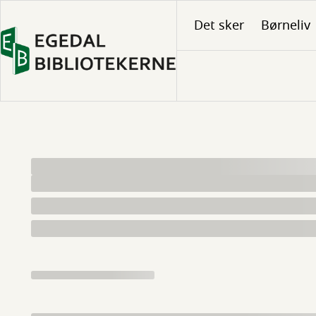
Gå
Det sker
Børneliv
til
hovedindhold