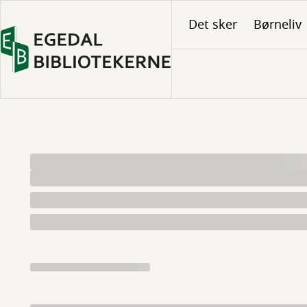
Gå
Det sker
Børneliv
til
hovedindhold