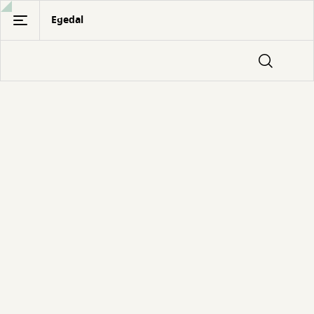
Gå
Egedal
til
hovedindhold