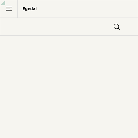
Gå
Egedal
til
hovedindhold