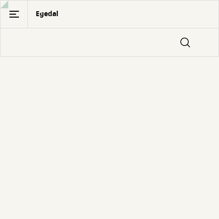
Gå
Egedal
til
hovedindhold