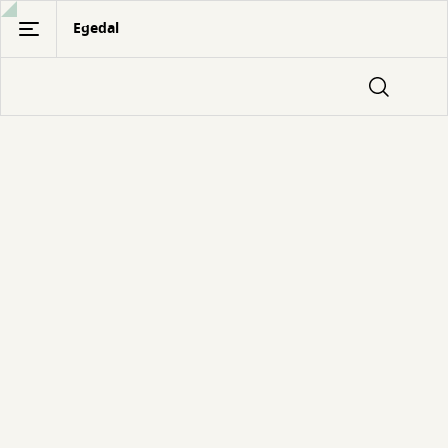
Gå
Egedal
til
hovedindhold