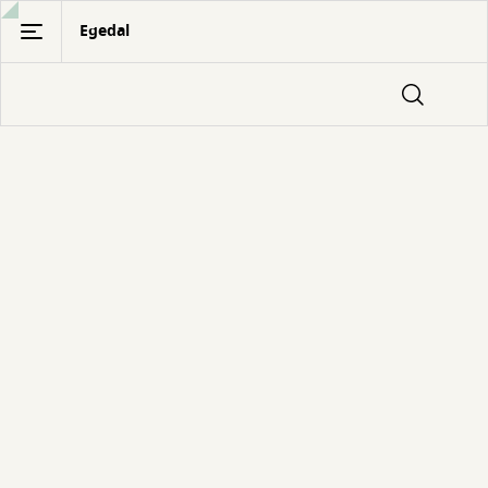
Gå
Egedal
til
hovedindhold