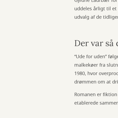
Gyldne Laurbær for
uddeles årligt til 
udvalg af de tidlig
Der var så 
“Ude for uden” føl
malkekøer fra slut
1980, hvor overpro
drømmen om at dri
Romanen er fiktion
etablerede sammen