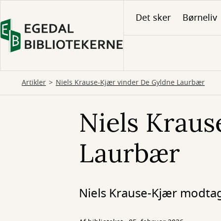
Gå
Det sker
Børneliv
til
hovedindhold
Artikler
Niels Krause-Kjær vinder De Gyldne Laurbær
Niels Kraus
Laurbær
Niels Krause-Kjær modtag