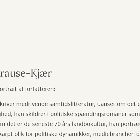
rause-Kjær
ortræt af forfatteren:
kriver medrivende samtidslitteratur, uanset om det e
ghed, han skildrer i politiske spændingsromaner so
om det er de seneste 70 års landbokultur, han portræt
skarpt blik for politiske dynamikker, mediebranchen