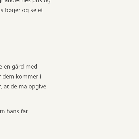
ghandlernes pris og
ns bøger og se et
ve en gård med
or dem kommer i
, at de må opgive
om hans far