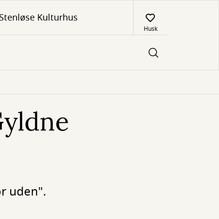
Stenløse Kulturhus
Husk
Gyldne
or uden".