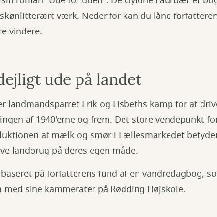
 sin roman "Ude for uden". De Gyldne Laurbær er bo
et skønlitterært værk. Nedenfor kan du låne forfattere
ere vindere.
dejligt ude på landet
ger landmandsparret Erik og Lisbeths kamp for at dri
ningen af 1940'erne og frem. Det store vendepunkt f
duktionen af mælk og smør i Fællesmarkedet betyder
ve landbrug på deres egen måde.
 baseret på forfatterens fund af en vandredagbog, s
 med sine kammerater på Rødding Højskole.