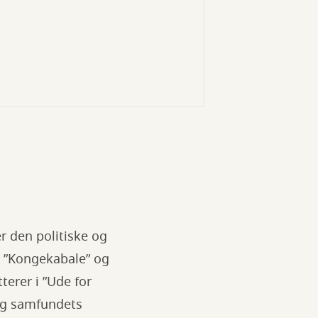
r den politiske og
m ”Kongekabale” og
terer i ”Ude for
 og samfundets