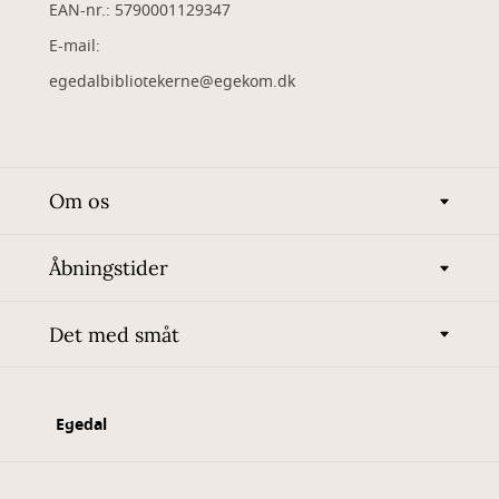
EAN-nr.: 5790001129347
​E-mail:
egedalbibliotekerne@egekom.dk
Om os
Åbningstider
Det med småt
Egedal