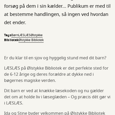
forsøg på dem i sin kælder... Publikum er med til
at bestemme handlingen, så ingen ved hvordan
det ender.
Tags
Børn
LÆSLÆS
Ølstykke
Bibliotek
Ølstykke Bibliotek
Er du klar til en sjov og hyggelig stund med dit barn?
LÆSLÆS på Ølstykke Bibliotek er det perfekte sted for
de 6-12 årige og deres forældre at dykke ned i
bøgernes magiske verden.
Dit barn er ved at knække læsekoden og nu gælder
det om at holde liv i læseglæden – Og præcis dét gør vi
i LÆSLÆS.
Ida og Stine byder velkommen på Ølstykke Bibliotek