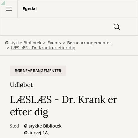
Gå
Egedal
til
hovedindhold
Ølstykke Bibliotek
Events
Børnearrangementer
LÆSLÆS - Dr. Krank er efter dig
BØRNEARRANGEMENTER
Udløbet
LÆSLÆS - Dr. Krank er
efter dig
Sted
Ølstykke Bibliotek
Østervej 1A,