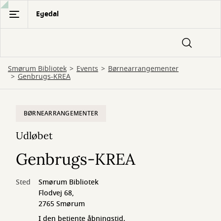
Gå
Egedal
til
hovedindhold
Smørum Bibliotek
Events
Børnearrangementer
Genbrugs-KREA
BØRNEARRANGEMENTER
Udløbet
Genbrugs-KREA
Sted
Smørum Bibliotek
Flodvej 68,
2765 Smørum
I den betjente åbningstid.