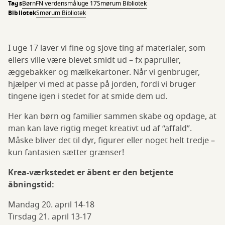
Tags
Børn
FN verdensmål
uge 17
Smørum Bibliotek
Bibliotek
Smørum Bibliotek
I uge 17 laver vi fine og sjove ting af materialer, som
ellers ville være blevet smidt ud – fx papruller,
æggebakker og mælkekartoner. Når vi genbruger,
hjælper vi med at passe på jorden, fordi vi bruger
tingene igen i stedet for at smide dem ud.
Her kan børn og familier sammen skabe og opdage, at
man kan lave rigtig meget kreativt ud af “affald”.
Måske bliver det til dyr, figurer eller noget helt tredje –
kun fantasien sætter grænser!
Krea-værkstedet er åbent er den betjente
åbningstid:
Mandag 20. april 14-18
Tirsdag 21. april 13-17