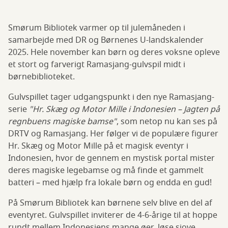
Smørum Bibliotek varmer op til julemåneden i
samarbejde med DR og Børnenes U-landskalender
2025. Hele november kan børn og deres voksne opleve
et stort og farverigt Ramasjang-gulvspil midt i
børnebiblioteket.
Gulvspillet tager udgangspunkt i den nye Ramasjang-
serie
"Hr. Skæg og Motor Mille i Indonesien – Jagten på
regnbuens magiske bamse"
, som netop nu kan ses på
DRTV og Ramasjang. Her følger vi de populære figurer
Hr. Skæg og Motor Mille på et magisk eventyr i
Indonesien, hvor de gennem en mystisk portal mister
deres magiske legebamse og må finde et gammelt
batteri – med hjælp fra lokale børn og endda en gud!
På Smørum Bibliotek kan børnene selv blive en del af
eventyret. Gulvspillet inviterer de 4-6-årige til at hoppe
rundt mellem Indonesiens mange øer, løse sjove