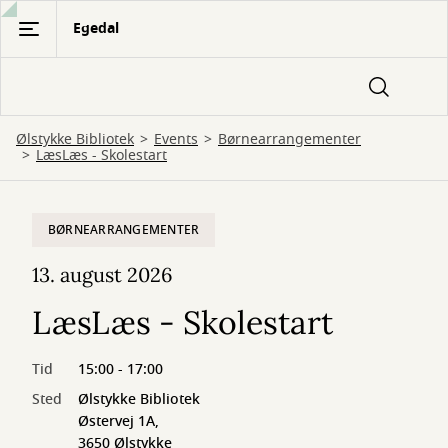
Gå
Egedal
til
hovedindhold
Ølstykke Bibliotek
Events
Børnearrangementer
LæsLæs - Skolestart
BØRNEARRANGEMENTER
13. august 2026
LæsLæs - Skolestart
Tid
15:00 - 17:00
Sted
Ølstykke Bibliotek
Østervej 1A,
3650 Ølstykke