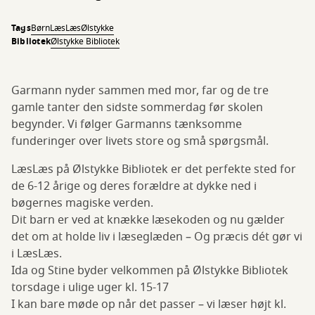
Tags
Børn
LæsLæs
Ølstykke
Bibliotek
Ølstykke Bibliotek
Garmann nyder sammen med mor, far og de tre
gamle tanter den sidste sommerdag før skolen
begynder. Vi følger Garmanns tænksomme
funderinger over livets store og små spørgsmål.
LæsLæs på Ølstykke Bibliotek er det perfekte sted for
de 6-12 årige og deres forældre at dykke ned i
bøgernes magiske verden.
Dit barn er ved at knække læsekoden og nu gælder
det om at holde liv i læseglæden – Og præcis dét gør vi
i LæsLæs.
Ida og Stine byder velkommen på Ølstykke Bibliotek
torsdage i ulige uger kl. 15-17
I kan bare møde op når det passer – vi læser højt kl.