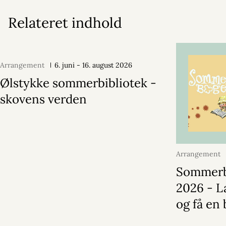
Relateret indhold
Arrangement
6. juni - 16. august 2026
Ølstykke sommerbibliotek -
skovens verden
Arrangement
august 2026
Sommer
2026 - L
og få en