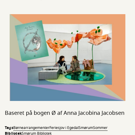
Baseret på bogen Ø af Anna Jacobina Jacobsen
Tags
Børnearrangementer
Feriesjov i Egedal
Smørum
Sommer
Bibliotek
Smørum Bibliotek